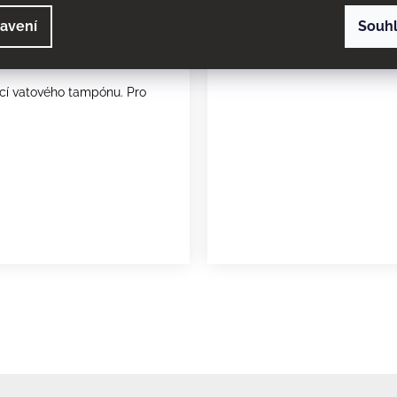
vní pokožku trpící záněty
avení
Souh
nemocnění.
ocí vatového tampónu. Pro