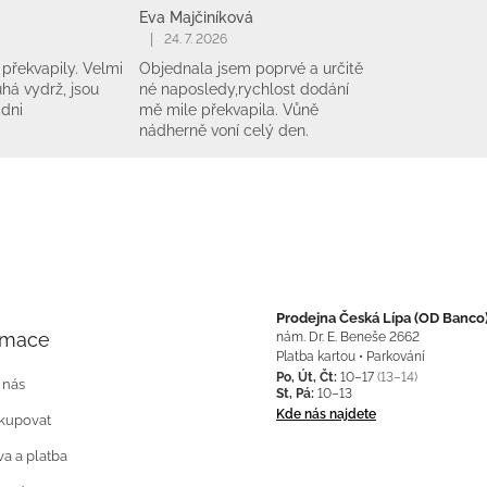
Eva Majčiníková
|
24. 7. 2026
překvapily. Velmi
Objednala jsem poprvé a určitě
há vydrž, jsou
né naposledy,rychlost dodání
 dni
mě mile překvapila. Vůně
nádherně voní celý den.
Prodejna Česká Lípa (OD Banco
rmace
nám. Dr. E. Beneše 2662
Platba kartou • Parkování
Po, Út, Čt:
10–17
(13–14)
 nás
St, Pá:
10–13
Kde nás najdete
kupovat
a a platba