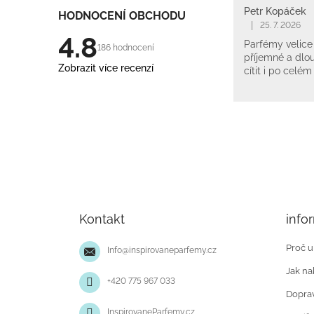
Petr Kopáček
HODNOCENÍ OBCHODU
|
25. 7. 2026
4.8
Parfémy velice 
186 hodnocení
příjemné a dlou
Zobrazit více recenzí
cítit i po celém
Z
á
p
Kontakt
info
a
t
Proč u
Info
@
inspirovaneparfemy.cz
í
Jak na
+420 775 967 033
Doprav
InspirovaneParfemy.cz