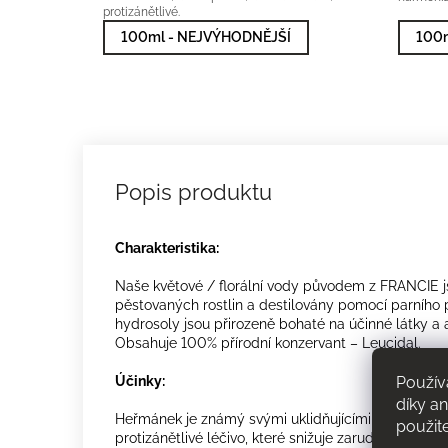
protizánětlivé.
100ml - NEJVÝHODNĚJŠÍ
100m
Charakteristika:
Naše květové / florální vody původem z FRANCIE j
pěstovaných rostlin
a destilovány pomocí parního 
hydrosoly jsou přirozeně bohaté na účinné látky a
Obsahuje 100% přírodní konzervant – Leucidal.
Použív
Účinky:
díky a
Heřmánek je známý svými uklidňujícími schopnostm
použit
protizánětlivé léčivo, které snižuje zarudnutí,
popále