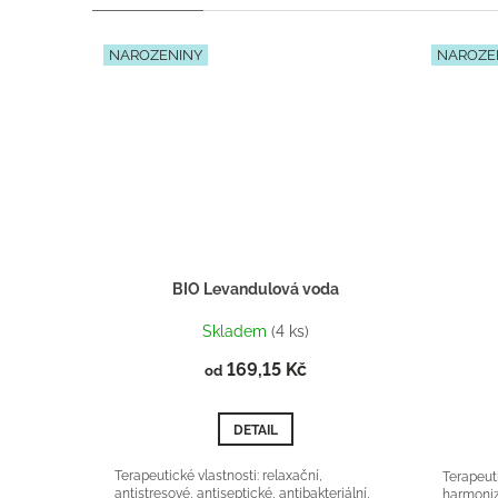
NAROZENINY
NAROZE
BIO Levandulová voda
Skladem
(4 ks)
169,15 Kč
od
DETAIL
Terapeutické vlastnosti: relaxační,
Terapeuti
antistresové, antiseptické, antibakteriální,
harmoniza