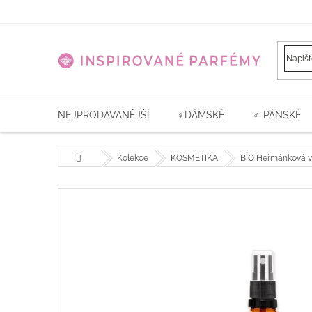
Přejít
na
obsah
NEJPRODÁVANĚJŠÍ
♀️DÁMSKÉ
♂ PÁNSKÉ
Domů
Kolekce
KOSMETIKA
BIO Heřmánková 