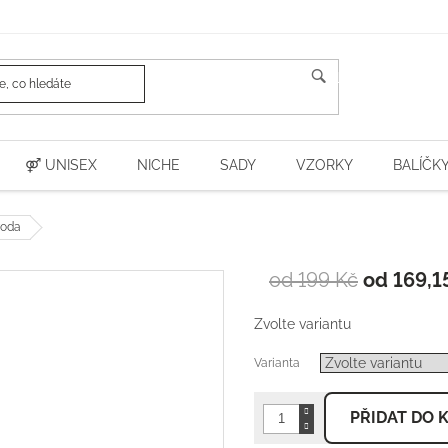
HLEDAT
⚤ UNISEX
NICHE
SADY
VZORKY
BALÍČK
voda
od 199 Kč
od
169,1
Zvolte variantu
Varianta
PŘIDAT DO 