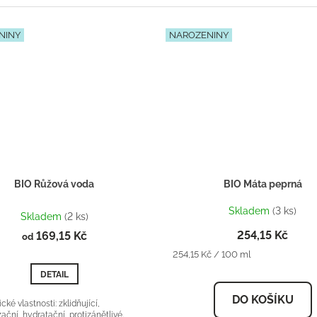
NINY
NAROZENINY
BIO Růžová voda
BIO Máta peprná
Průměrné
Skladem
(3 ks)
hodnocení
Skladem
(2 ks)
produktu
254,15 Kč
169,15 Kč
od
je
Měrná
254,15 Kč / 100 ml
5,0
cena:
z
DETAIL
5
hvězdiček.
DO KOŠÍKU
cké vlastnosti: zklidňující,
ční, hydratační, protizánětlivé.