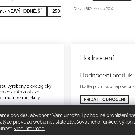
Obdah BIO esence 20%
l - NEJVÝHODNĚJŠÍ
250ml
Hodnocení produkt
sou vyrobeny z ekologicky
Buďte první, kdo napíše pří
procesu. Aromatické
 aromatické molekuly.
PŘIDAT HODNOCENÍ
áme cookies, abychom Vám umožnili pohodlné prohlížení w
nalýze provozu webu neustále zlepšovali jeho funkce, výkon 
i. Obsahuje Azulen,
elnost.
Více informací
niny, otoky a poskytuje