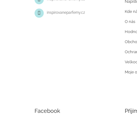
Napiš
Kde ná
inspirovaneparfemy.cz
O nás
Hodno
Obcho
Ochran
Velko
Moje 
Facebook
Přij