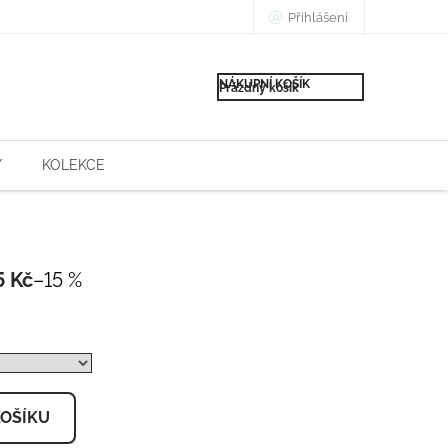
Přihlášení
NÁKUPNÍ KOŠÍK
Prázdný košík
Y
KOLEKCE
5 Kč
–15 %
Měrná
cena:
KOŠÍKU