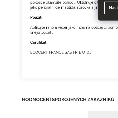
pokožce okamžité pohodlí. Uklidňuje citlivou, reakti
Nast
jako periorální dermatitida, růžovka a jiné kožní o
Použití:
Aplikujte ráno a večer jako mlhu na obličej či pom
vnější použití.
Certifikát:
ECOCERT FRANCE SAS FR-BIO-01
HODNOCENÍ SPOKOJENÝCH ZÁKAZNÍKŮ