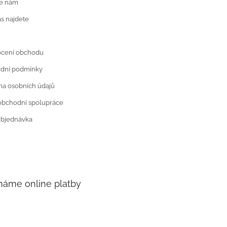
te nám
s najdete
cení obchodu
dní podmínky
a osobních údajů
obchodní spolupráce
objednávka
ímáme online platby