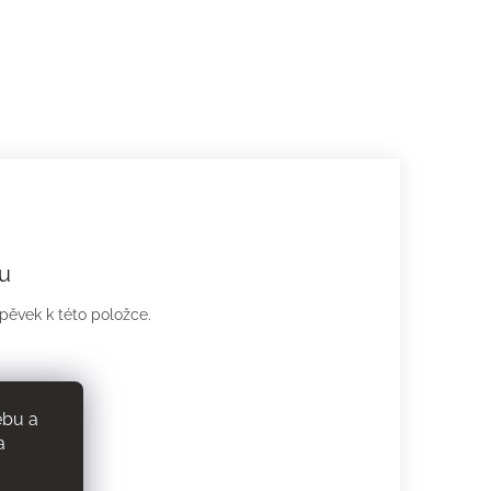
u
spěvek k této položce.
ebu a
a