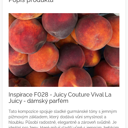
Inspirace F028 - Juicy Couture Vival La
Juicy - dámský parfém
Tato kompozice spojuje sladké gurmánské tóny s jemným
pižmovým základem, který dodává vůni smyslnost a
hloubku. Působí radostně, elegantně a zároveň svůdně. Je
ideální pro ženy, které milují sladší vůně s jemným, hebkým