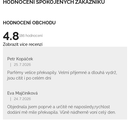
HODNOCENÍ SPOKOJENÝCH ZÁKAZNÍKŮ
HODNOCENÍ OBCHODU
4.8
186 hodnocení
Zobrazit více recenzí
Petr Kopáček
|
25. 7. 2026
Parfémy velice překvapily. Velmi příjemné a dlouhá vydrž,
jsou cítit i po celém dni
Eva Majčiníková
|
24. 7. 2026
Objednala jsem poprvé a určitě né naposledy,rychlost
dodání mě mile překvapila. Vůně nádherně voní celý den.