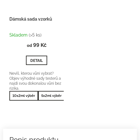
Dámská sada vzorků
Průměrné
hodnocení
Skladem
(>5 ks)
produktu
99 Kč
je
od
5,0
z
DETAIL
5
hvězdiček.
Nevíš, kterou vůni vybrat?
Objev výhodné sady testerů a
najdi svou dokonalou vůni bez
rizika.
10x2ml výběr
5x2ml výběr
10x2ml nejprodávanější
5x2ml nejprodá