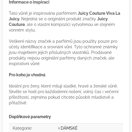
Informace o inspiraci
Tato vůně je inspirována parfémem
Juicy Couture Viva La
Juicy.
Nejedná se o originální produkt značky
Juicy
Couture
, ale o vlastní kompozici vytvořenou ve stejném
vonném stylu.
Veškeré názvy značek a parfémů jsou použity pouze pro
účely identifikace a srovnání vůní. Tyto ochranné známky
jsou majetkem jejich příslušných vlastníků. Prodávané
produkty nejsou originální parfémy daných značek, ale
inspirativní vůně.
Pro koho je vhodná
Ideální pro ženy, které milují sladké, hravé a ženské vůně.
Skvěle se hodí pro každodenní nošení, volný čas i večerní
příležitosti, zejména pokud chcete působit mladistvě a
přitažlivě.
Doplňkové parametry
Kategorie
:
♀️DÁMSKÉ