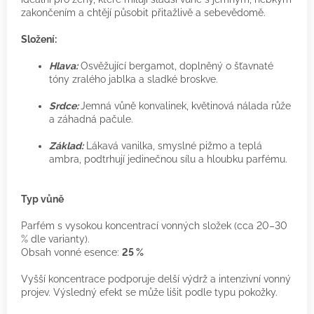
zakončením a chtějí působit přitažlivě a sebevědomě.
Složení:
Hlava:
Osvěžující bergamot, doplněný o šťavnaté
tóny zralého jablka a sladké broskve.
Srdce:
Jemná vůně konvalinek, květinová nálada růže
a záhadná pačule.
Základ:
Lákavá vanilka, smyslné pižmo a teplá
ambra, podtrhují jedinečnou sílu a hloubku parfému.
Typ vůně
Parfém s vysokou koncentrací vonných složek (cca 20–30
% dle varianty).
Obsah vonné esence:
25 %
Vyšší koncentrace podporuje delší výdrž a intenzivní vonný
projev. Výsledný efekt se může lišit podle typu pokožky.