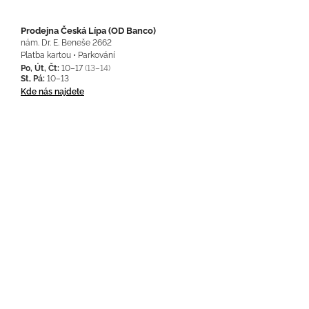
Prodejna Česká Lípa (OD Banco)
nám. Dr. E. Beneše 2662
Platba kartou • Parkování
Po, Út, Čt:
10–17
(13–14)
St, Pá:
10–13
Kde nás najdete