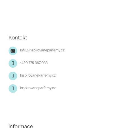
Z
á
p
Kontakt
a
t
Info
@
inspirovaneparfemy.cz
í
+420 775 967 033
InspirovaneParfemy.cz
inspirovaneparfemy.cz
informace