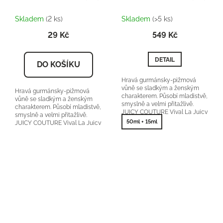
Skladem
(2 ks)
Skladem
(>5 ks)
29 Kč
549 Kč
DETAIL
DO KOŠÍKU
Hravá gurmánsky-pižmová
vůně se sladkým a ženským
Hravá gurmánsky-pižmová
charakterem. Působí mladistvě,
vůně se sladkým a ženským
smyslně a velmi přitažlivě.
charakterem. Působí mladistvě,
JUICY COUTURE Vival La Juicy
smyslně a velmi přitažlivě.
orientační...
50ml + 15ml
JUICY COUTURE Vival La Juicy
orientační...