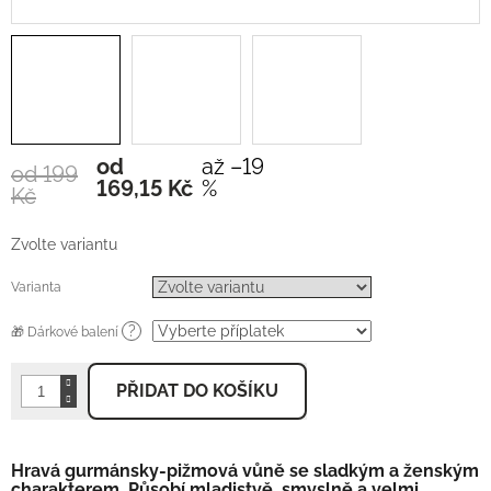
od
až –19
od 199
Měrná
169,15 Kč
%
Kč
cena:
Zvolte variantu
Varianta
?
🎁 Dárkové balení
PŘIDAT DO KOŠÍKU
Hravá gurmánsky-pižmová vůně se sladkým a ženským
charakterem. Působí mladistvě, smyslně a velmi